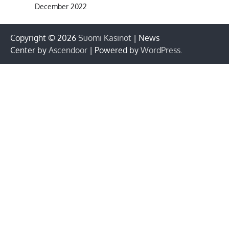
December 2022
Copyright © 2026
Suomi Kasinot
| News
Center by
Ascendoor
| Powered by
WordPress
.