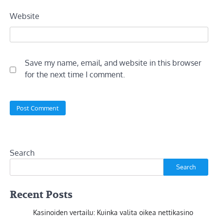
Website
Save my name, email, and website in this browser
for the next time I comment.
Search
Search
Recent Posts
Kasinoiden vertailu: Kuinka valita oikea nettikasino