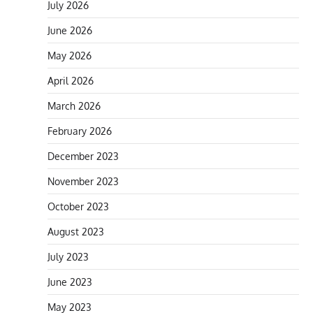
July 2026
June 2026
May 2026
April 2026
March 2026
February 2026
December 2023
November 2023
October 2023
August 2023
July 2023
June 2023
May 2023