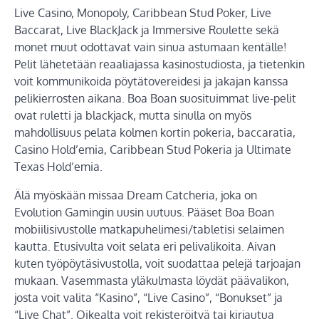
Live Casino, Monopoly, Caribbean Stud Poker, Live
Baccarat, Live BlackJack ja Immersive Roulette sekä
monet muut odottavat vain sinua astumaan kentälle!
Pelit lähetetään reaaliajassa kasinostudiosta, ja tietenkin
voit kommunikoida pöytätovereidesi ja jakajan kanssa
pelikierrosten aikana. Boa Boan suosituimmat live-pelit
ovat ruletti ja blackjack, mutta sinulla on myös
mahdollisuus pelata kolmen kortin pokeria, baccaratia,
Casino Hold’emia, Caribbean Stud Pokeria ja Ultimate
Texas Hold’emia.
Älä myöskään missaa Dream Catcheria, joka on
Evolution Gamingin uusin uutuus. Pääset Boa Boan
mobiilisivustolle matkapuhelimesi/tabletisi selaimen
kautta. Etusivulta voit selata eri pelivalikoita. Aivan
kuten työpöytäsivustolla, voit suodattaa pelejä tarjoajan
mukaan. Vasemmasta yläkulmasta löydät päävalikon,
josta voit valita “Kasino”, “Live Casino”, “Bonukset” ja
“Live Chat”. Oikealta voit rekisteröityä tai kirjautua