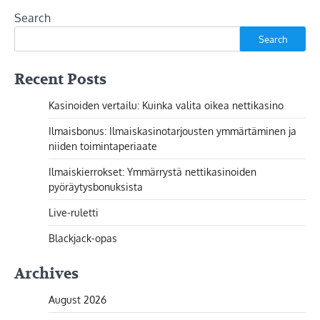
Search
Search
Recent Posts
Kasinoiden vertailu: Kuinka valita oikea nettikasino
Ilmaisbonus: Ilmaiskasinotarjousten ymmärtäminen ja
niiden toimintaperiaate
Ilmaiskierrokset: Ymmärrystä nettikasinoiden
pyöräytysbonuksista
Live-ruletti
Blackjack-opas
Archives
August 2026