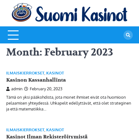
Skip
to
S
Rika
content
hita
Ka
Month:
February 2023
ILMAISKIERROKSET
,
KASINOT
Kasinon Kassanhallinta
admin
February 20, 2023
Tämä on yksi pääkohdista, jota monet ihmiset eivät ota huomioon
pelaamisen yhteydessä. Uhkapelit edellyttävät, että olet strateginen
ja että matematiikka…
ILMAISKIERROKSET
,
KASINOT
Kasinot Ilman Rekisteröitymistä