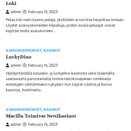
Loki
admin
February 15, 2023
Pelaa loki netti kasino pelejä, yksilöiden ei tarvitse harjoittaa omiaan.
Löydät avaruuskoneiden kilpailuja, joiden avulla pelaajat voivat
käyttää muita avauskoneen…
ILMAISKIERROKSET
,
KASINOT
LuckyDino
admin
February 15, 2023
Hyödyntämällä kasaatio- ja luckydino-kasinoita sekä lisäämällä
saatavuutta panostamalla online-tietokonepelien nimikkeitä
esittelyjen välttämiseksi nykyään! Kun käytät rulettia ja bonus
kasinoja, huolimatta…
ILMAISKIERROKSET
,
KASINOT
Macilla Toimivat Nettikasinot
admin
February 15, 2023