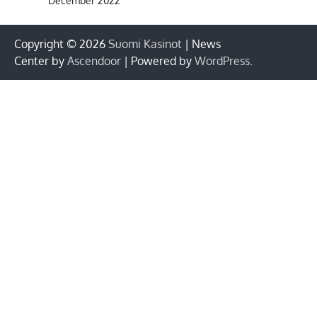
December 2022
Copyright © 2026
Suomi Kasinot
| News
Center by
Ascendoor
| Powered by
WordPress
.