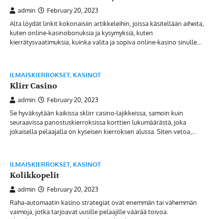
admin
February 20, 2023
Alta löydät linkit kokonaisiin artikkeleihin, joissa käsitellään aiheita,
kuten online-kasinobonuksia ja kysymyksiä, kuten
kierrätysvaatimuksia, kuinka valita ja sopiva online-kasino sinulle…
ILMAISKIERROKSET
,
KASINOT
Klirr Casino
admin
February 20, 2023
Se hyväksytään kaikissa sklirr casino-lajikkeissa, samoin kuin
seuraavissa panostuskierroksissa korttien lukumäärästä, joka
jokaisella pelaajalla on kyseisen kierroksen alussa. Siten vetoa,…
ILMAISKIERROKSET
,
KASINOT
Kolikkopelit
admin
February 20, 2023
Raha-automaatin kasino strategiat ovat enemmän tai vähemmän
vaimoja, jotka tarjoavat uusille pelaajille väärää toivoa.