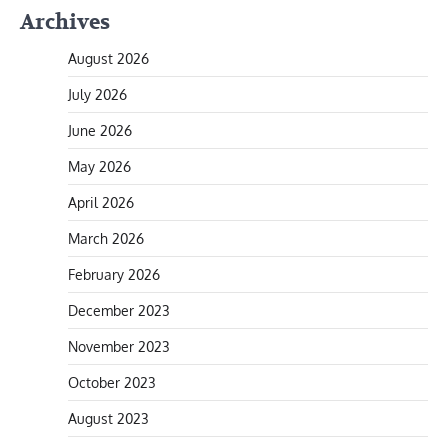
Archives
August 2026
July 2026
June 2026
May 2026
April 2026
March 2026
February 2026
December 2023
November 2023
October 2023
August 2023