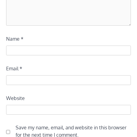
Name
*
Email
*
Website
Save my name, email, and website in this browser
for the next time I comment.