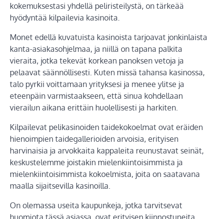
kokemuksestasi yhdellä peliristeilystä, on tärkeää
hyödyntää kilpailevia kasinoita.
Monet edellä kuvatuista kasinoista tarjoavat jonkinlaista
kanta-asiakasohjelmaa, ja niillä on tapana palkita
vieraita, jotka tekevät korkean panoksen vetoja ja
pelaavat säännöllisesti. Kuten missä tahansa kasinossa,
talo pyrkii voittamaan yrityksesi ja menee ylitse ja
eteenpäin varmistaakseen, että sinua kohdellaan
vierailun aikana erittäin huolellisesti ja harkiten.
Kilpailevat pelikasinoiden taidekokoelmat ovat eräiden
hienoimpien taidegallerioiden arvoisia, erityisen
harvinaisia ja arvokkaita kappaleita reunustavat seinät,
keskustelemme joistakin mielenkiintoisimmista ja
mielenkiintoisimmista kokoelmista, joita on saatavana
maalla sijaitsevilla kasinoilla.
On olemassa useita kaupunkeja, jotka tarvitsevat
huomiota tässä asiassa, ovat erityisen kiinnostuneita