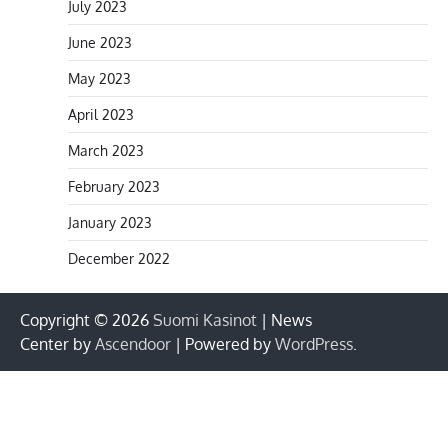
July 2023
June 2023
May 2023
April 2023
March 2023
February 2023
January 2023
December 2022
Copyright © 2026
Suomi Kasinot
| News
Center by
Ascendoor
| Powered by
WordPress
.