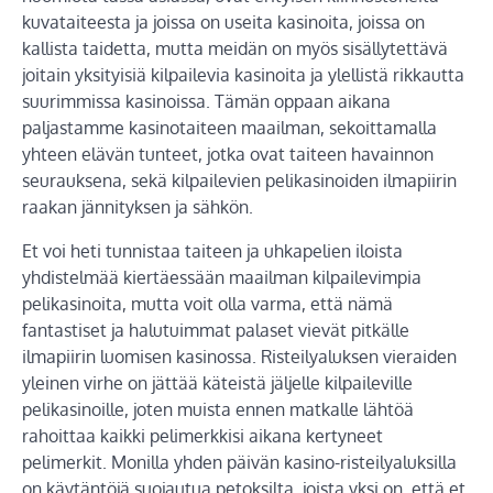
kuvataiteesta ja joissa on useita kasinoita, joissa on
kallista taidetta, mutta meidän on myös sisällytettävä
joitain yksityisiä kilpailevia kasinoita ja ylellistä rikkautta
suurimmissa kasinoissa. Tämän oppaan aikana
paljastamme kasinotaiteen maailman, sekoittamalla
yhteen elävän tunteet, jotka ovat taiteen havainnon
seurauksena, sekä kilpailevien pelikasinoiden ilmapiirin
raakan jännityksen ja sähkön.
Et voi heti tunnistaa taiteen ja uhkapelien iloista
yhdistelmää kiertäessään maailman kilpailevimpia
pelikasinoita, mutta voit olla varma, että nämä
fantastiset ja halutuimmat palaset vievät pitkälle
ilmapiirin luomisen kasinossa. Risteilyaluksen vieraiden
yleinen virhe on jättää käteistä jäljelle kilpaileville
pelikasinoille, joten muista ennen matkalle lähtöä
rahoittaa kaikki pelimerkkisi aikana kertyneet
pelimerkit. Monilla yhden päivän kasino-risteilyaluksilla
on käytäntöjä suojautua petoksilta, joista yksi on, että et