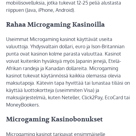
mobiilisovelluksia, jotka tukevat 12-25 peliä alustasta
riippuen (Java, iPhone, Android).
Rahaa Microgaming Kasinoilla
Useimmat Microgaming kasinot käyttävät useita
valuuttoja. Yhdysvaltain dollari, euro ja Ison-Britannian
punta ovat kasinon kolme parasta valuuttaa. Kasinot
voivat kuitenkin hyväksyä myös Japanin jenejä, Etelä-
Afrikan randeja ja Kanadan dollareita. Microgaming
kasinot tukevat käytännössä kaikkia olemassa olevia
maksutapoja. Kätevin tapa hyvittää tai lunastaa tiliäsi on
käyttää luottokortteja (useimmiten Visa) ja
maksujärjestelmiä, kuten Neteller, Click2Pay, EcoCard tai
MoneyBookers.
Microgaming Kasinobonukset
Microgaming kasinot tarjoavat ensimmäiselle