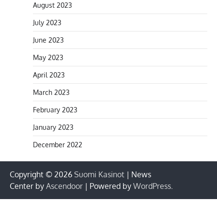
August 2023
July 2023
June 2023
May 2023
April 2023
March 2023
February 2023
January 2023
December 2022
Copyright © 2026
Suomi Kasinot
| News
Center by
Ascendoor
| Powered by
WordPress
.