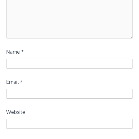
Name
*
Email
*
Website