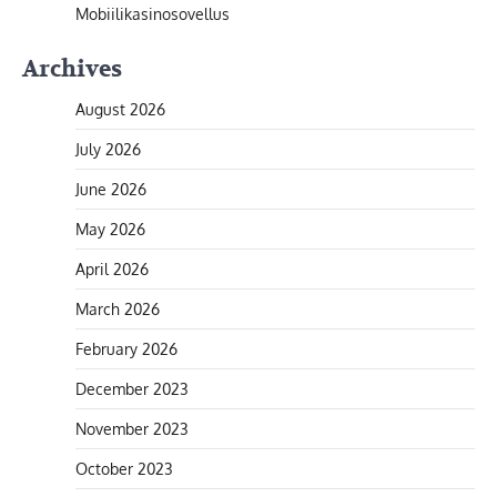
Mobiilikasinosovellus
Archives
August 2026
July 2026
June 2026
May 2026
April 2026
March 2026
February 2026
December 2023
November 2023
October 2023