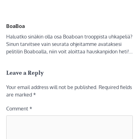
BoaBoa
Haluatko sinäkin olla osa Boaboan trooppista uhkapeliä?
Sinun tarvitsee vain seurata ohjeitamme avataksesi
pelitilin Boaboalla, niin voit aloittaa hauskanpidon heti!…
Leave a Reply
Your email address will not be published.
Required fields
are marked
*
Comment
*