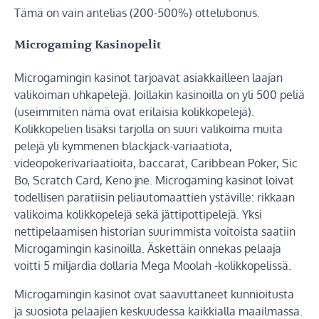
Tämä on vain antelias (200-500%) ottelubonus.
Microgaming Kasinopelit
Microgamingin kasinot tarjoavat asiakkailleen laajan
valikoiman uhkapelejä. Joillakin kasinoilla on yli 500 peliä
(useimmiten nämä ovat erilaisia kolikkopelejä).
Kolikkopelien lisäksi tarjolla on suuri valikoima muita
pelejä yli kymmenen blackjack-variaatiota,
videopokerivariaatioita, baccarat, Caribbean Poker, Sic
Bo, Scratch Card, Keno jne. Microgaming kasinot loivat
todellisen paratiisin peliautomaattien ystäville: rikkaan
valikoima kolikkopelejä sekä jättipottipelejä. Yksi
nettipelaamisen historian suurimmista voitoista saatiin
Microgamingin kasinoilla. Äskettäin onnekas pelaaja
voitti 5 miljardia dollaria Mega Moolah -kolikkopelissä.
Microgamingin kasinot ovat saavuttaneet kunnioitusta
ja suosiota pelaajien keskuudessa kaikkialla maailmassa.