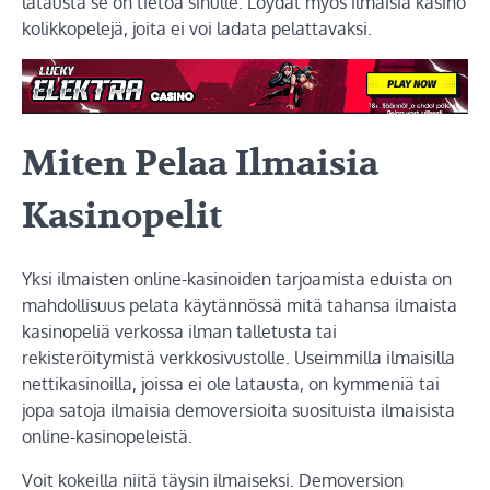
latausta se on tietoa sinulle. Löydät myös ilmaisia kasino
kolikkopelejä, joita ei voi ladata pelattavaksi.
Miten Pelaa Ilmaisia
Kasinopelit
Yksi ilmaisten online-kasinoiden tarjoamista eduista on
mahdollisuus pelata käytännössä mitä tahansa ilmaista
kasinopeliä verkossa ilman talletusta tai
rekisteröitymistä verkkosivustolle. Useimmilla ilmaisilla
nettikasinoilla, joissa ei ole latausta, on kymmeniä tai
jopa satoja ilmaisia demoversioita suosituista ilmaisista
online-kasinopeleistä.
Voit kokeilla niitä täysin ilmaiseksi. Demoversion