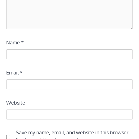
Name
*
Email
*
Website
Save my name, email, and website in this browser