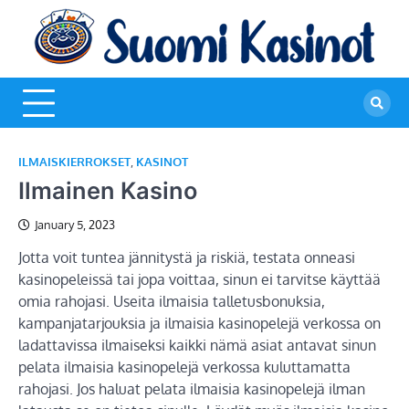
Skip
to
S
Rika
content
hita
Ka
ILMAISKIERROKSET
,
KASINOT
Ilmainen Kasino
January 5, 2023
Jotta voit tuntea jännitystä ja riskiä, testata onneasi
kasinopeleissä tai jopa voittaa, sinun ei tarvitse käyttää
omia rahojasi. Useita ilmaisia talletusbonuksia,
kampanjatarjouksia ja ilmaisia kasinopelejä verkossa on
ladattavissa ilmaiseksi kaikki nämä asiat antavat sinun
pelata ilmaisia kasinopelejä verkossa kuluttamatta
rahojasi. Jos haluat pelata ilmaisia kasinopelejä ilman