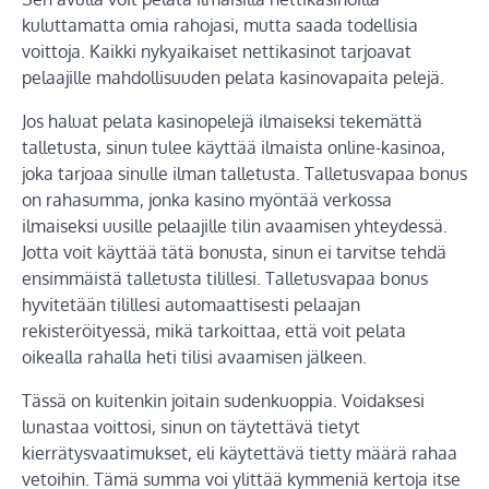
kuluttamatta omia rahojasi, mutta saada todellisia
voittoja. Kaikki nykyaikaiset nettikasinot tarjoavat
pelaajille mahdollisuuden pelata kasinovapaita pelejä.
Jos haluat pelata kasinopelejä ilmaiseksi tekemättä
talletusta, sinun tulee käyttää ilmaista online-kasinoa,
joka tarjoaa sinulle ilman talletusta. Talletusvapaa bonus
on rahasumma, jonka kasino myöntää verkossa
ilmaiseksi uusille pelaajille tilin avaamisen yhteydessä.
Jotta voit käyttää tätä bonusta, sinun ei tarvitse tehdä
ensimmäistä talletusta tilillesi. Talletusvapaa bonus
hyvitetään tilillesi automaattisesti pelaajan
rekisteröityessä, mikä tarkoittaa, että voit pelata
oikealla rahalla heti tilisi avaamisen jälkeen.
Tässä on kuitenkin joitain sudenkuoppia. Voidaksesi
lunastaa voittosi, sinun on täytettävä tietyt
kierrätysvaatimukset, eli käytettävä tietty määrä rahaa
vetoihin. Tämä summa voi ylittää kymmeniä kertoja itse