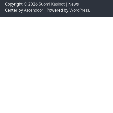
Copyright © 2026
Suomi Kasinot
| News
Center by
Ascendoor
| Powered by
WordPress
.