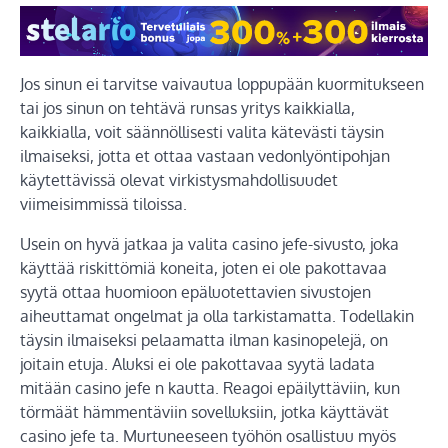
Jos sinun ei tarvitse vaivautua loppupään kuormitukseen
tai jos sinun on tehtävä runsas yritys kaikkialla,
kaikkialla, voit säännöllisesti valita kätevästi täysin
ilmaiseksi, jotta et ottaa vastaan vedonlyöntipohjan
käytettävissä olevat virkistysmahdollisuudet
viimeisimmissä tiloissa.
Usein on hyvä jatkaa ja valita casino jefe-sivusto, joka
käyttää riskittömiä koneita, joten ei ole pakottavaa
syytä ottaa huomioon epäluotettavien sivustojen
aiheuttamat ongelmat ja olla tarkistamatta. Todellakin
täysin ilmaiseksi pelaamatta ilman kasinopelejä, on
joitain etuja. Aluksi ei ole pakottavaa syytä ladata
mitään casino jefe n kautta. Reagoi epäilyttäviin, kun
törmäät hämmentäviin sovelluksiin, jotka käyttävät
casino jefe ta. Murtuneeseen työhön osallistuu myös