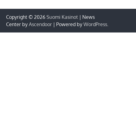
Copyright © 2026
Suomi Kasinot
| News
Center by
Ascendoor
| Powered by
WordPress
.