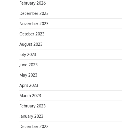
February 2026
December 2023
November 2023
October 2023
August 2023
July 2023
June 2023
May 2023
April 2023
March 2023
February 2023
January 2023
December 2022