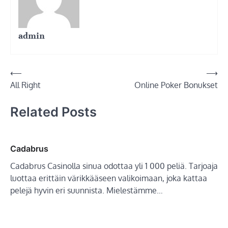
admin
Post
⟵
⟶
All Right
Online Poker Bonukset
navigation
Related Posts
Cadabrus
Cadabrus Casinolla sinua odottaa yli 1 000 peliä. Tarjoaja
luottaa erittäin värikkääseen valikoimaan, joka kattaa
pelejä hyvin eri suunnista. Mielestämme…