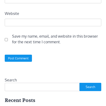
Website
Save my name, email, and website in this browser
for the next time I comment.
Search
Search
Recent Posts