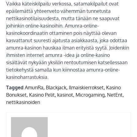
Vaikka käteiskilpailu verkossa, satamakilpailut ovat
epäilemättä yhteenveto vähemmän tunnetusta
nettikasinotilaisuudesta, mutta tänään ne saapuvat
joihinkin online-kasinoihin. Amunra-online-
kasinokoordinaatin ottaminen pois näyttää olevan
kasvattanut suuresti ajatusta asiakkaasta, joka odottaa
amunra-kasinon hauskaa ilman erityistä syytä. Joidenkin
ihmisten internet amunra -idea ja online-kasino
sisältävät nykyään yksilön rentoutumisen katsellessaan
tietokehystä samalla kun kiinnostaa amunra-online-
kasinoharrastuksia.
Tagged
AmunRa
,
Blackjack
,
Ilmaiskierrokset
,
Kasino
Bonukset
,
Kasino Pelit
,
kasinot
,
Microgaming
,
NetEnt
,
nettikasinoiden