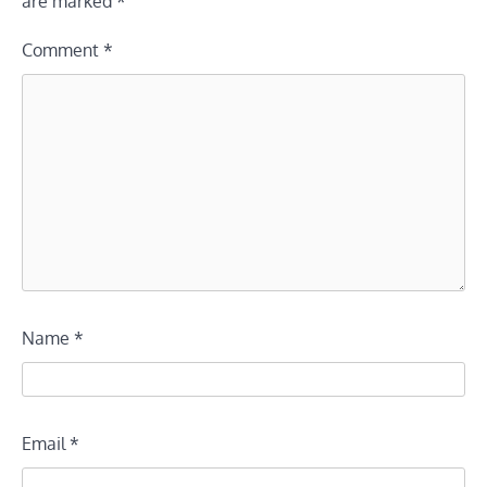
are marked
*
Comment
*
Name
*
Email
*