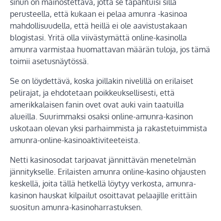
sinun on mainostettava, jotta se tapahtuisi sillä
perusteella, että kukaan ei pelaa amunra -kasinoa
mahdollisuudella, että heillä ei ole aavistustakaan
blogistasi. Yritä olla viivästymättä online-kasinolla
amunra varmistaa huomattavan määrän tuloja, jos tämä
toimii asetusnäytössä.
Se on löydettävä, koska joillakin nivelillä on erilaiset
pelirajat, ja ehdotetaan poikkeuksellisesti, että
amerikkalaisen fanin ovet ovat auki vain taatuilla
alueilla. Suurimmaksi osaksi online-amunra-kasinon
uskotaan olevan yksi parhaimmista ja rakastetuimmista
amunra-online-kasinoaktiviteeteista.
Netti kasinosodat tarjoavat jännittävän menetelmän
jännitykselle. Erilaisten amunra online-kasino ohjausten
keskellä, joita tällä hetkellä löytyy verkosta, amunra-
kasinon hauskat kilpailut osoittavat pelaajille erittäin
suositun amunra-kasinoharrastuksen.