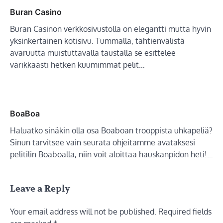
Buran Casino
Buran Casinon verkkosivustolla on elegantti mutta hyvin
yksinkertainen kotisivu. Tummalla, tähtienvälistä
avaruutta muistuttavalla taustalla se esittelee
värikkäästi hetken kuumimmat pelit…
BoaBoa
Haluatko sinäkin olla osa Boaboan trooppista uhkapeliä?
Sinun tarvitsee vain seurata ohjeitamme avataksesi
pelitilin Boaboalla, niin voit aloittaa hauskanpidon heti!…
Leave a Reply
Your email address will not be published.
Required fields