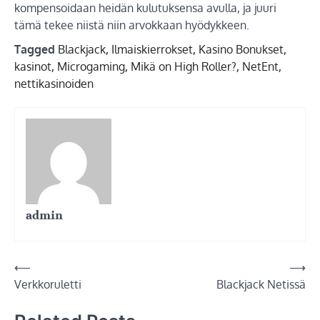
kompensoidaan heidän kulutuksensa avulla, ja juuri
tämä tekee niistä niin arvokkaan hyödykkeen.
Tagged
Blackjack
,
Ilmaiskierrokset
,
Kasino Bonukset
,
kasinot
,
Microgaming
,
Mikä on High Roller?
,
NetEnt
,
nettikasinoiden
admin
Post
⟵
⟶
Verkkoruletti
Blackjack Netissä
navigation