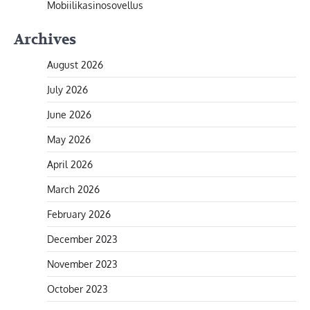
Mobiilikasinosovellus
Archives
August 2026
July 2026
June 2026
May 2026
April 2026
March 2026
February 2026
December 2023
November 2023
October 2023