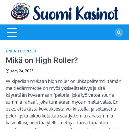
Skip
to
S
Rika
content
hita
Ka
UNCATEGORIZED
Mikä on High Roller?
May 24, 2023
Wikipedian mukaan high roller on uhkapelitermi, tämän
me tiedämme; se on myös yksiselitteisyys ja sitä
käytetään kuvaamaan “peluria, joka lyö vetoa suuria
summia rahaa”, joka tunnetaan myös nimellä valas. En
usko, että tästä kuvauksesta voi kiistellä, ja sellaisena
peluri, joka aikoo kuluttaa säädyttömiä rahasummia
kasinollasi, odottaa ylellisiä etuja. Tämä tapahtuu