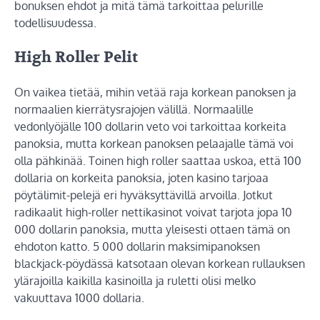
bonuksen ehdot ja mitä tämä tarkoittaa pelurille
todellisuudessa.
High Roller Pelit
On vaikea tietää, mihin vetää raja korkean panoksen ja
normaalien kierrätysrajojen välillä. Normaalille
vedonlyöjälle 100 dollarin veto voi tarkoittaa korkeita
panoksia, mutta korkean panoksen pelaajalle tämä voi
olla pähkinää. Toinen high roller saattaa uskoa, että 100
dollaria on korkeita panoksia, joten kasino tarjoaa
pöytälimit-pelejä eri hyväksyttävillä arvoilla. Jotkut
radikaalit high-roller nettikasinot voivat tarjota jopa 10
000 dollarin panoksia, mutta yleisesti ottaen tämä on
ehdoton katto. 5 000 dollarin maksimipanoksen
blackjack-pöydässä katsotaan olevan korkean rullauksen
ylärajoilla kaikilla kasinoilla ja ruletti olisi melko
vakuuttava 1000 dollaria.