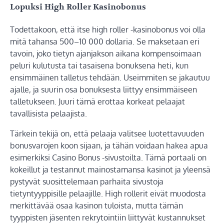
Lopuksi High Roller Kasinobonus
Todettakoon, että itse high roller -kasinobonus voi olla
mitä tahansa 500–10 000 dollaria. Se maksetaan eri
tavoin, joko tietyn ajanjakson aikana kompensoimaan
peluri kulutusta tai tasaisena bonuksena heti, kun
ensimmäinen talletus tehdään. Useimmiten se jakautuu
ajalle, ja suurin osa bonuksesta liittyy ensimmäiseen
talletukseen. Juuri tämä erottaa korkeat pelaajat
tavallisista pelaajista.
Tärkein tekijä on, että pelaaja valitsee luotettavuuden
bonusvarojen koon sijaan, ja tähän voidaan hakea apua
esimerkiksi Casino Bonus -sivustoilta. Tämä portaali on
kokeillut ja testannut mainostamansa kasinot ja yleensä
pystyvät suosittelemaan parhaita sivustoja
tietyntyyppisille pelaajille. High rollerit eivät muodosta
merkittävää osaa kasinon tuloista, mutta tämän
tyyppisten jäsenten rekrytointiin liittyvät kustannukset