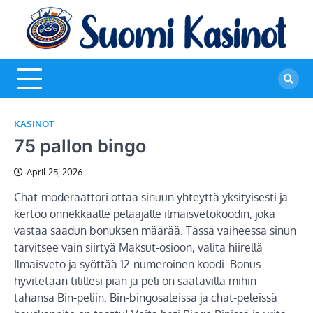
Skip
to
S
Rika
content
hita
Ka
KASINOT
75 pallon bingo
April 25, 2026
Chat-moderaattori ottaa sinuun yhteyttä yksityisesti ja
kertoo onnekkaalle pelaajalle ilmaisvetokoodin, joka
vastaa saadun bonuksen määrää. Tässä vaiheessa sinun
tarvitsee vain siirtyä Maksut-osioon, valita hiirellä
Ilmaisveto ja syöttää 12-numeroinen koodi. Bonus
hyvitetään tilillesi pian ja peli on saatavilla mihin
tahansa Bin-peliin. Bin-bingosaleissa ja chat-peleissä