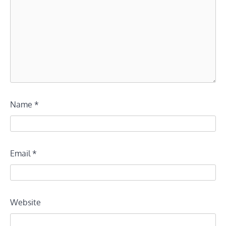
Name
*
Email
*
Website