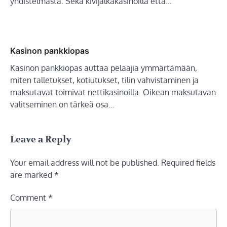
yhdistelmästä. Sekä kivijalkakasinoilla että…
Kasinon pankkiopas
Kasinon pankkiopas auttaa pelaajia ymmärtämään,
miten talletukset, kotiutukset, tilin vahvistaminen ja
maksutavat toimivat nettikasinoilla. Oikean maksutavan
valitseminen on tärkeä osa…
Leave a Reply
Your email address will not be published.
Required fields
are marked
*
Comment
*