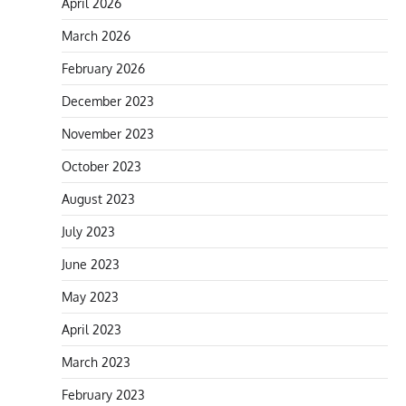
April 2026
March 2026
February 2026
December 2023
November 2023
October 2023
August 2023
July 2023
June 2023
May 2023
April 2023
March 2023
February 2023