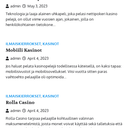
admin
May 3, 2023
Teknologia ja laaja alainen uhkapeli, joka pelasi nettipokeri kasino
pelejä, on ollut viime vuosien ajan, jokainen, jolla on
henkilökohtainen tietokone…
ILMAISKIERROKSET
,
KASINOT
Mobiili Kasinot
admin
April 4, 2023
Jos haluat pelata kasinopelejä todellisessa käteisellä, on kaksi tapaa:
mobiilisivustot ja mobiilisovellukset. Viisi vuotta sitten paras
vaihtoehto pelaajille oli optimoida…
ILMAISKIERROKSET
,
KASINOT
Rolla Casino
admin
April 4, 2023
Rolla Casino tarjoaa pelaajille kohtuullisen valinnan
maksumenetelmistä, joista monet voivat käyttää sekä talletuksia että