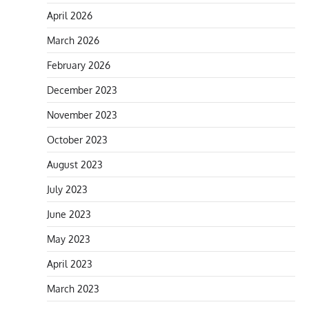
April 2026
March 2026
February 2026
December 2023
November 2023
October 2023
August 2023
July 2023
June 2023
May 2023
April 2023
March 2023