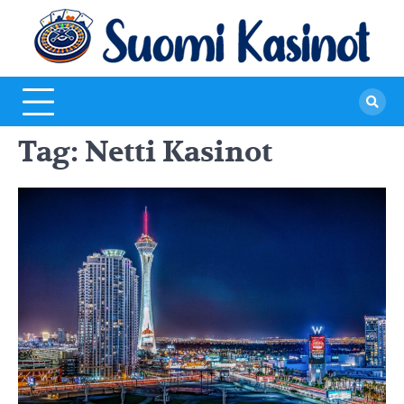
Skip
to
S
Rika
content
hita
Ka
Tag:
Netti Kasinot