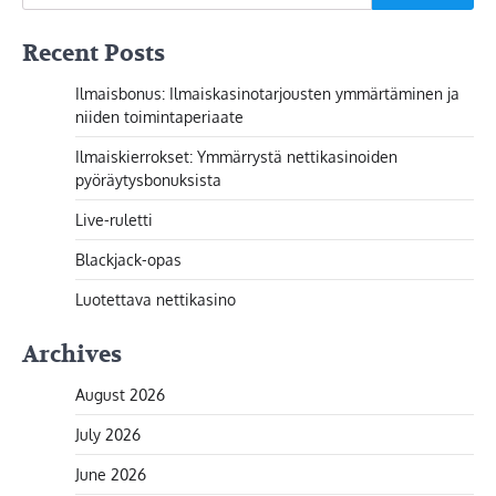
Recent Posts
Ilmaisbonus: Ilmaiskasinotarjousten ymmärtäminen ja
niiden toimintaperiaate
Ilmaiskierrokset: Ymmärrystä nettikasinoiden
pyöräytysbonuksista
Live-ruletti
Blackjack-opas
Luotettava nettikasino
Archives
August 2026
July 2026
June 2026