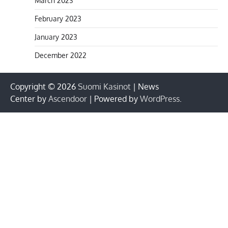
March 2023
February 2023
January 2023
December 2022
Copyright © 2026
Suomi Kasinot
| News
Center by
Ascendoor
| Powered by
WordPress
.