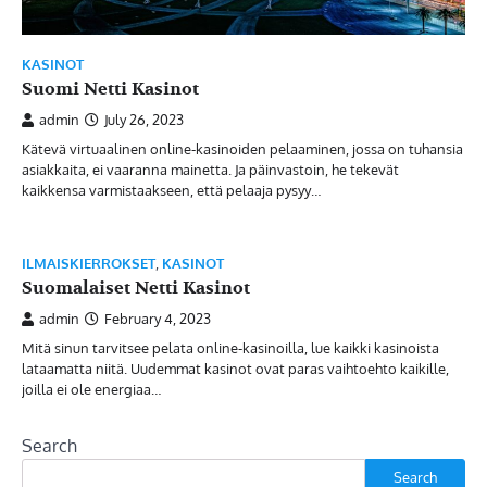
KASINOT
Suomi Netti Kasinot
admin
July 26, 2023
Kätevä virtuaalinen online-kasinoiden pelaaminen, jossa on tuhansia
asiakkaita, ei vaaranna mainetta. Ja päinvastoin, he tekevät
kaikkensa varmistaakseen, että pelaaja pysyy…
ILMAISKIERROKSET
,
KASINOT
Suomalaiset Netti Kasinot
admin
February 4, 2023
Mitä sinun tarvitsee pelata online-kasinoilla, lue kaikki kasinoista
lataamatta niitä. Uudemmat kasinot ovat paras vaihtoehto kaikille,
joilla ei ole energiaa…
Search
Search