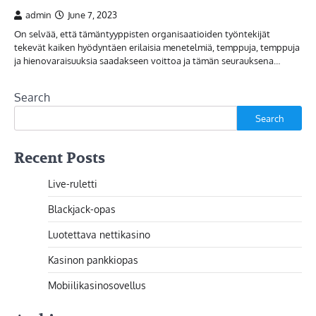
admin
June 7, 2023
On selvää, että tämäntyyppisten organisaatioiden työntekijät
tekevät kaiken hyödyntäen erilaisia menetelmiä, temppuja, temppuja
ja hienovaraisuuksia saadakseen voittoa ja tämän seurauksena…
Search
Search
Recent Posts
Live-ruletti
Blackjack-opas
Luotettava nettikasino
Kasinon pankkiopas
Mobiilikasinosovellus