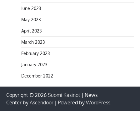
June 2023
May 2023
April 2023
March 2023
February 2023
January 2023
December 2022
Copyright © 2026
Suomi Kasinot
| News
Center by
Ascendoor
| Powered by
WordPress
.