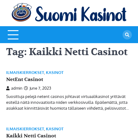
Skip
to
S
Rika
content
hita
Ka
Tag:
Kaikki Netti Casinot
ILMAISKIERROKSET
,
KASINOT
NetEnt Casinot
admin
June 7, 2023
Suosittuja pelejä netent casinos johtavat virtuaalikasinot yrittävät
esitellä näitä innovaatioita niiden verkkosivuilla. Epäilemättä, jotta
asiakkaat kiinnittäisivät huomiota tällaiseen viihdettä, pelisivustot…
ILMAISKIERROKSET
,
KASINOT
Kaikki Netti Casinot