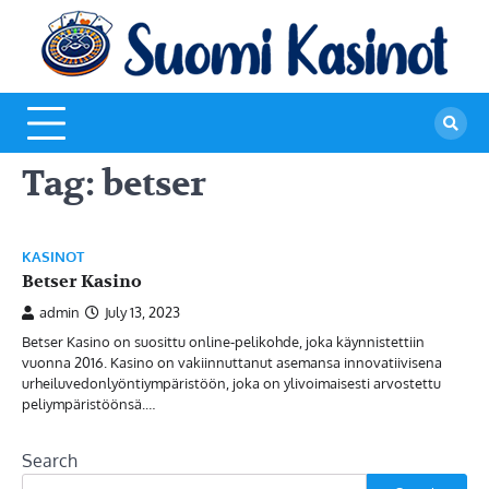
Skip
to
S
Rika
content
hita
Ka
Tag:
betser
KASINOT
Betser Kasino
admin
July 13, 2023
Betser Kasino on suosittu online-pelikohde, joka käynnistettiin
vuonna 2016. Kasino on vakiinnuttanut asemansa innovatiivisena
urheiluvedonlyöntiympäristöön, joka on ylivoimaisesti arvostettu
peliympäristöönsä.…
Search